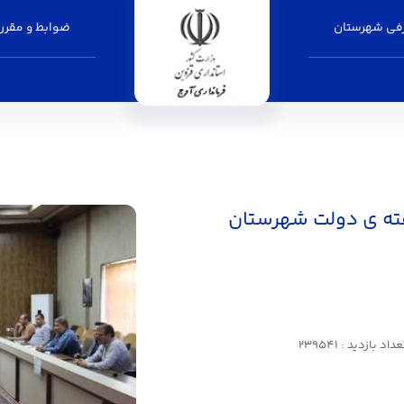
فی شهرستان
ضوابط و مقرر
فته ی دولت شهرستان
داد بازدید : 239541