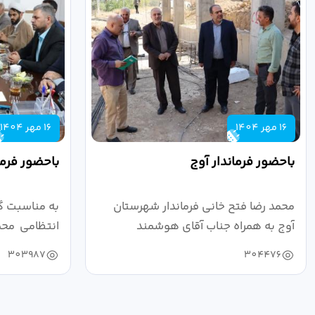
16 مهر 1404
16 مهر 1404
باحضور فرماندار آوج
باحضور فرما
محمد رضا فتح خانی فرماندار شهرستان
به مناسبت گ
آوج به همراه جناب آقای هوشمند
انتظامی محمد
مدیرکل فرهنگ...
به...
303987
304476