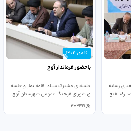
16 مهر 1404
باحضور فرماندار آوج
نری رسانه
جلسه ی مشترک ستاد اقامه نماز و جلسه
د رضا فتح
ی شورای فرهنگ عمومی شهرستان آوج
به ریاست...
304321