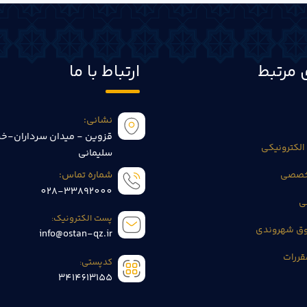
 مرتبط
ارتباط با ما
نشانی:
قزوین - میدان سرداران-خی
الکترونیکی
سلیمانی
تخصصی
شماره تماس:
028-33892000
ی
پست الکترونیک:
وق شهروندی
info@ostan-qz.ir
قررات
کدپستی:
3414613155