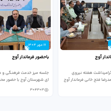
16 مهر 1404
ندار آوج
باحضور فرماندار آوج
رامیداشت هفته نیروی
جلسه میز خدمت فرهنگی و ه
رضا فتح خانی فرماندار آوج
ای شهرستان آوج با حضور محم
خانی...
304303