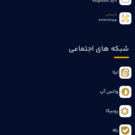
info@ostan-qz.ir
کدپستی:
3414613155
شبکه های اجتماعی
ایتا
واتس آپ
روبیکا
بله