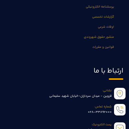
پرسشنامه الکترونیکی
گزارشات تخصصی
اوقات شرعی
منشور حقوق شهروندی
قوانین و مقررات
ارتباط با ما
نشانی:
قزوین - میدان سرداران-خیابان شهید سلیمانی
شماره تماس:
028-33892000
پست الکترونیک: