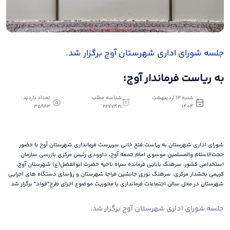
جلسه شورای اداری شهرستان آوج برگزار شد.
به ریاست فرماندار آوج؛
شنبه 13 اردیبهشت
شناسه مطلب:
تعداد بازدید :
35983
2277421
1404
شورای اداری شهرستان به ریاست فتح خانی سرپرست فرمانداری شهرستان آوج با حضور
حجت‌الاسلام والمسلمین موسوی امام جمعه آوج، داوودی رئیس مرکزی بازرسی سازمان
استخدامی کشور، سرهنگ بابایی فرمانده سپاه ناحیه حضرت ابوالفضل(ع) شهرستان آوج،
کریمی بخشدار مرکزی، سرهنگ نوری جانشین فراجا شهرستان و رؤسای دستگاه های اجرایی
شهرستان در محل سالن اجتماعات فرمانداری با محوریت موضوع اجرای طرح"فواد" برگزار شد.
جلسه شورای اداری شهرستان آوج برگزار شد.