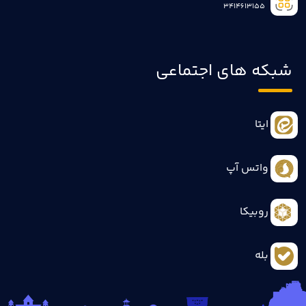
3414613155
شبکه های اجتماعی
ایتا
واتس آپ
روبیکا
بله