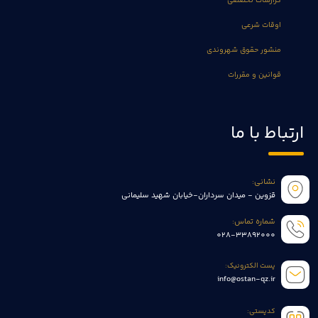
گزارشات تخصصی
اوقات شرعی
منشور حقوق شهروندی
قوانین و مقررات
ارتباط با ما
نشانی:
قزوین - میدان سرداران-خیابان شهید سلیمانی
شماره تماس:
028-33892000
پست الکترونیک:
info@ostan-qz.ir
کدپستی: