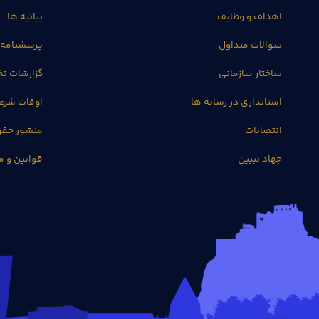
اهداف و وظایف
بیانیه ها
سوالات متداول
پرسشنامه 
ساختار سازمانی
گزارشات 
استانداری در رسانه ها
اوقات شرع
انتصابات
منشور حق
جهاد تبیین
قوانین و م