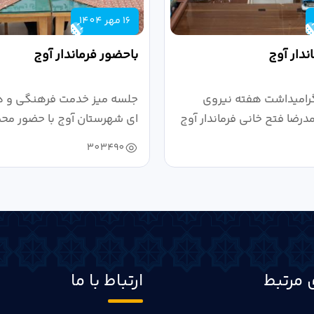
16 مهر 1404
ندار آوج
باحضور فرماندار آوج
رامیداشت هفته نیروی
جلسه میز خدمت فرهنگی و ه
رضا فتح خانی فرماندار آوج
ای شهرستان آوج با حضور محم
خانی...
303490
 مرتبط
ارتباط با ما