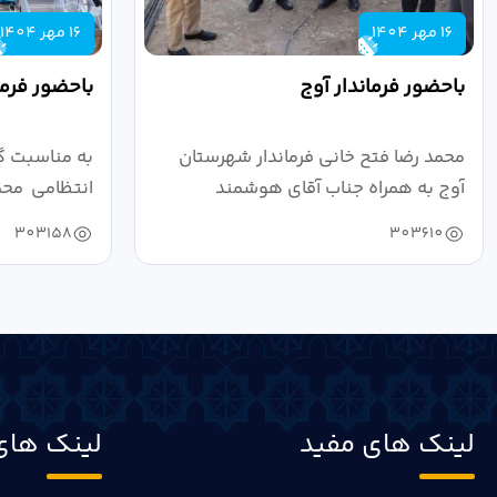
16 مهر 1404
16 مهر 1404
باحضور فرماندار آوج
باحضور فرما
محمد رضا فتح خانی فرماندار شهرستان
به مناسبت گ
آوج به همراه جناب آقای هوشمند
انتظامی محمد
مدیرکل فرهنگ...
به...
303158
303610
لینک های مفید
لینک های