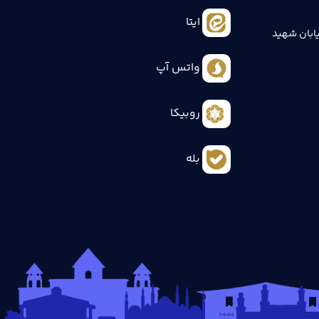
ایتا
ابان شهید
واتس آپ
روبیکا
بله