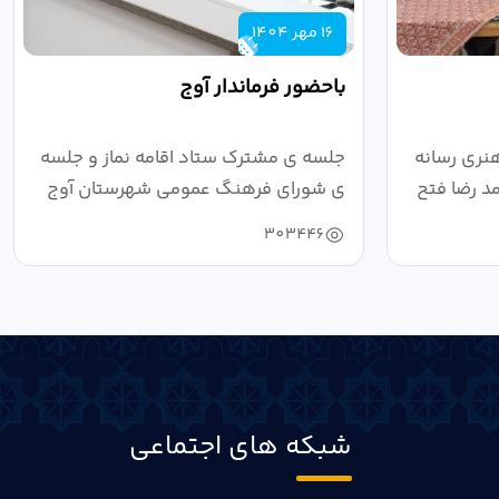
16 مهر 1404
باحضور فرماندار آوج
نری رسانه
جلسه ی مشترک ستاد اقامه نماز و جلسه
د رضا فتح
ی شورای فرهنگ عمومی شهرستان آوج
به ریاست...
303446
شبکه های اجتماعی