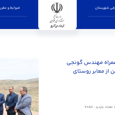
فی شهرستان
ضوابط و مقرر
همراه مهندس گونجی
 از معابر روستای
تعداد بازدید : 7058