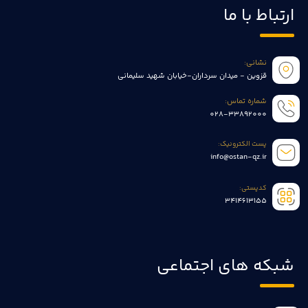
ارتباط با ما
نشانی:
قزوین - میدان سرداران-خیابان شهید سلیمانی
شماره تماس:
028-33892000
پست الکترونیک:
info@ostan-qz.ir
کدپستی:
3414613155
شبکه های اجتماعی