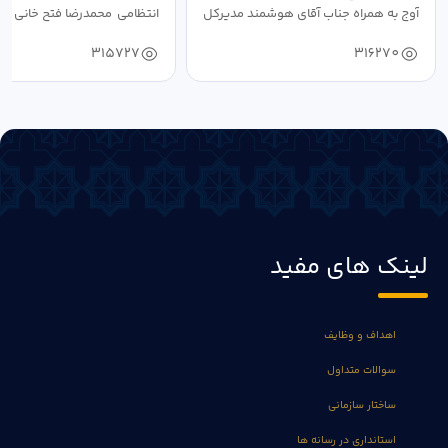
آوج به همراه جناب آقای هوشمند مدیرکل
انتظامی محمدرضا فتح خانی فرما
فرهنگ...
به...
315727
316270
لینک های مفید
اهداف و وظایف
سوالات متداول
ساختار سازمانی
استانداری در رسانه ها