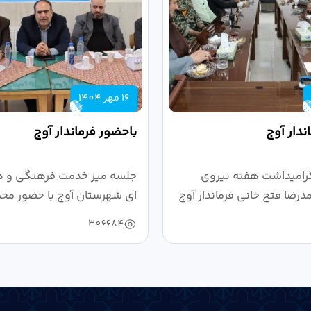
16 مهر 1404
ندار آوج
باحضور فرماندار آوج
رامیداشت هفته نیروی
جلسه میز خدمت فرهنگی و ه
رضا فتح خانی فرماندار آوج
ای شهرستان آوج با حضور محم
خانی...
306684