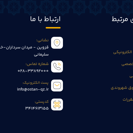
 مرتبط
ارتباط با ما
نشانی:
قزوین - میدان سرداران-خی
الکترونیکی
سلیمانی
تخصصی
شماره تماس:
028-33892000
ی
پست الکترونیک:
وق شهروندی
info@ostan-qz.ir
قررات
کدپستی:
3414613155