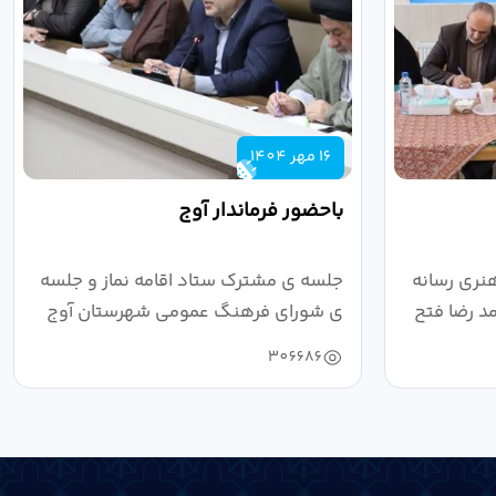
16 مهر 1404
باحضور فرماندار آوج
نری رسانه
جلسه ی مشترک ستاد اقامه نماز و جلسه
د رضا فتح
ی شورای فرهنگ عمومی شهرستان آوج
به ریاست...
306686