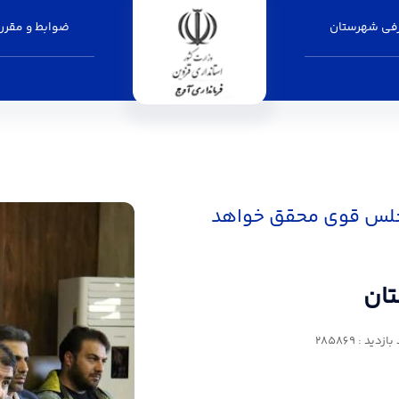
فی شهرستان
ضوابط و مقرر
نداری آوج
مجلس قوی محقق خواهد
تان
زدید : 285869