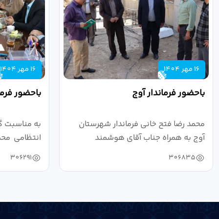
16 مهر 1404
16 مهر 1404
باحضور فرماندار آوج
باحضور فرما
محمد رضا فتح خانی فرماندار شهرستان
به مناسبت گ
آوج به همراه جناب آقای هوشمند
انتظامی محمد
مدیرکل فرهنگ...
به...
306291
306835