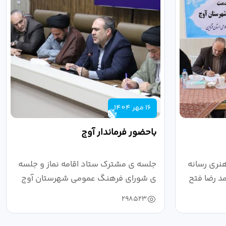
16 مهر 1404
باحضور فرماندار آوج
نری رسانه
جلسه ی مشترک ستاد اقامه نماز و جلسه
د رضا فتح
ی شورای فرهنگ عمومی شهرستان آوج
به ریاست...
298523