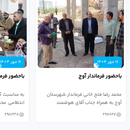
16 مهر 1404
16 مهر 1404
باحضور فرماندار آوج
باحضور فرما
محمد رضا فتح خانی فرماندار شهرستان
به مناسبت گ
آوج به همراه جناب آقای هوشمند
انتظامی محمد
مدیرکل فرهنگ...
به...
298238
298627