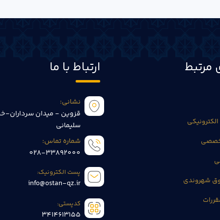
 مرتبط
ارتباط با ما
نشانی:
قزوین - میدان سرداران-خی
الکترونیکی
سلیمانی
تخصصی
شماره تماس:
028-33892000
ی
پست الکترونیک:
وق شهروندی
info@ostan-qz.ir
قررات
کدپستی:
3414613155