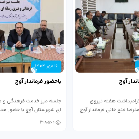
16 مهر 1404
ندار آوج
باحضور فرماندار آوج
رامیداشت هفته نیروی
جلسه میز خدمت فرهنگی و ه
رضا فتح خانی فرماندار آوج
ای شهرستان آوج با حضور محم
خانی...
298564