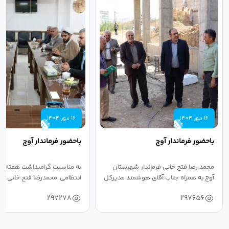
16 مهر 1404
16 مهر 1404
باحضور فرماندار آوج
باحضور فرماندار آوج
محمد رضا فتح خانی فرماندار شهرستان
به مناسبت گرامیداشت هفته ن
آوج به همراه جناب آقای هوشمند مدیرکل
انتظامی محمدرضا فتح خانی فرما
فرهنگ...
به...
297278
297656