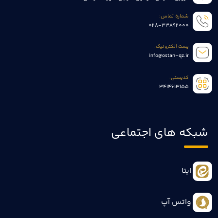
شماره تماس:
028-33892000
پست الکترونیک:
info@ostan-qz.ir
کدپستی:
3414613155
شبکه های اجتماعی
ایتا
واتس آپ