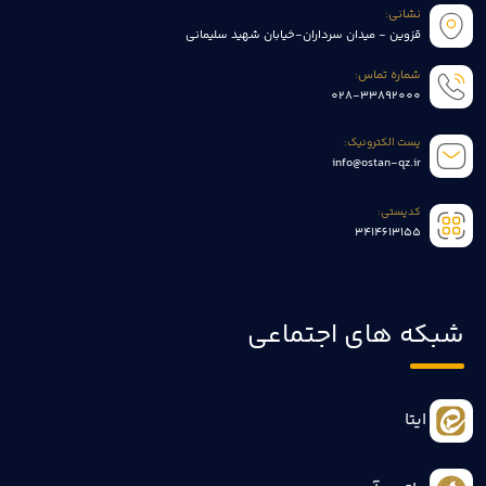
نشانی:
قزوین - میدان سرداران-خیابان شهید سلیمانی
شماره تماس:
028-33892000
پست الکترونیک:
info@ostan-qz.ir
کدپستی:
3414613155
شبکه های اجتماعی
ایتا