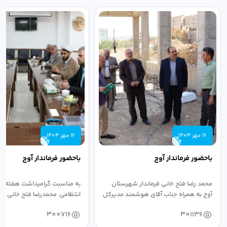
16 مهر 1404
16 مهر 1404
باحضور فرماندار آوج
باحضور فرماندار آوج
محمد رضا فتح خانی فرماندار شهرستان
به مناسبت گرامیداشت هفته ن
آوج به همراه جناب آقای هوشمند مدیرکل
انتظامی محمدرضا فتح خانی فرما
فرهنگ...
به...
300716
301136