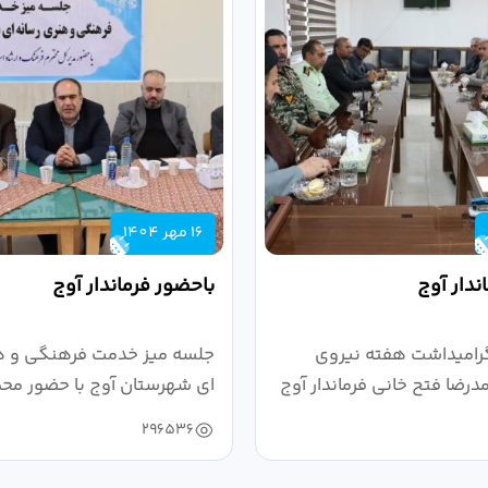
16 مهر 1404
ندار آوج
باحضور فرماندار آوج
رامیداشت هفته نیروی
جلسه میز خدمت فرهنگی و ه
رضا فتح خانی فرماندار آوج
ای شهرستان آوج با حضور محم
خانی...
296536