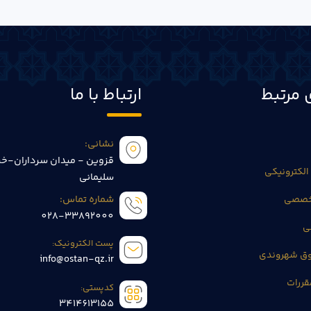
 مرتبط
ارتباط با ما
نشانی:
قزوین - میدان سرداران-خی
الکترونیکی
سلیمانی
تخصصی
شماره تماس:
028-33892000
ی
پست الکترونیک:
وق شهروندی
info@ostan-qz.ir
قررات
کدپستی:
3414613155