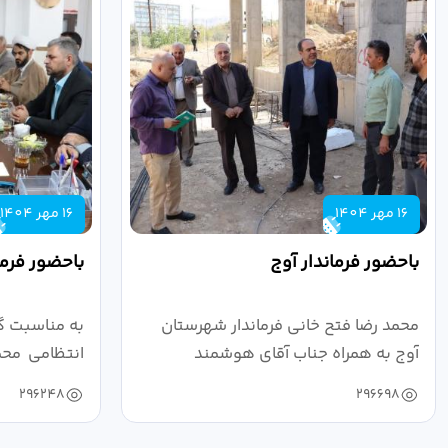
16 مهر 1404
16 مهر 1404
باحضور فرماندار آوج
باحضور فرما
محمد رضا فتح خانی فرماندار شهرستان
به مناسبت گ
آوج به همراه جناب آقای هوشمند
انتظامی محمد
مدیرکل فرهنگ...
به...
296248
296698