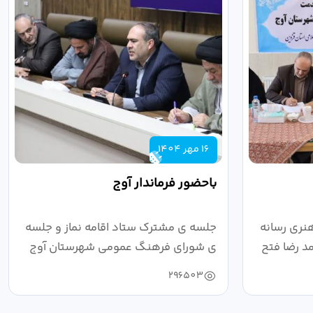
16 مهر 1404
باحضور فرماندار آوج
نری رسانه
جلسه ی مشترک ستاد اقامه نماز و جلسه
د رضا فتح
ی شورای فرهنگ عمومی شهرستان آوج
به ریاست...
296503