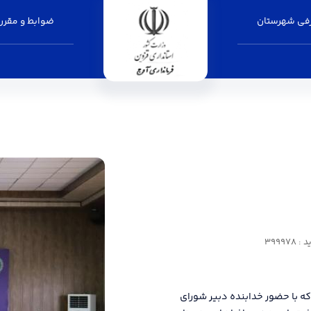
فی شهرستان
ضوابط و مقرر
39997
که با حضور خدابنده دبیر شورای