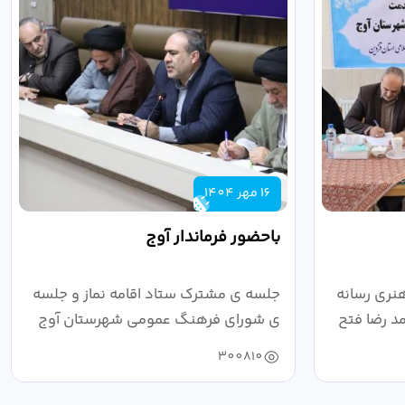
16 مهر 1404
باحضور فرماندار آوج
نری رسانه
جلسه ی مشترک ستاد اقامه نماز و جلسه
د رضا فتح
ی شورای فرهنگ عمومی شهرستان آوج
به ریاست...
300810