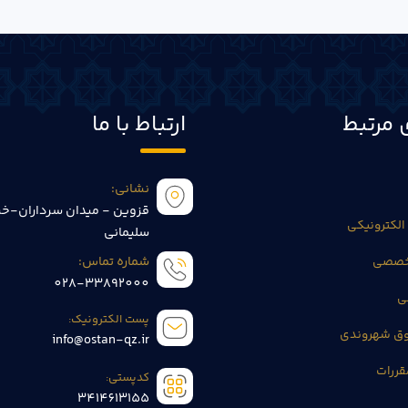
 مرتبط
ارتباط با ما
نشانی:
قزوین - میدان سرداران-خی
الکترونیکی
سلیمانی
تخصصی
شماره تماس:
028-33892000
ی
پست الکترونیک:
وق شهروندی
info@ostan-qz.ir
قررات
کدپستی:
3414613155