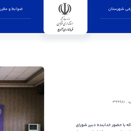
فی شهرستان
ضوابط و مقرر
39998
که با حضور خدابنده دبیر شورای