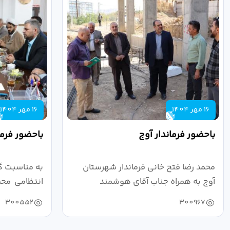
16 مهر 1404
16 مهر 1404
باحضور فرماندار آوج
باحضور فرما
محمد رضا فتح خانی فرماندار شهرستان
به مناسبت گ
آوج به همراه جناب آقای هوشمند
انتظامی محمد
مدیرکل فرهنگ...
به...
300552
300967