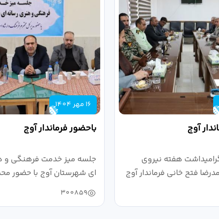
16 مهر 1404
ندار آوج
باحضور فرماندار آوج
رامیداشت هفته نیروی
جلسه میز خدمت فرهنگی و ه
رضا فتح خانی فرماندار آوج
ای شهرستان آوج با حضور محم
خانی...
300859