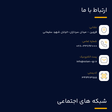
ارتباط با ما
نشانی:
قزوین - میدان سرداران-خیابان شهید سلیمانی
شماره تماس:
028-33892000
پست الکترونیک:
info@ostan-qz.ir
کدپستی:
3414613155
شبکه های اجتماعی