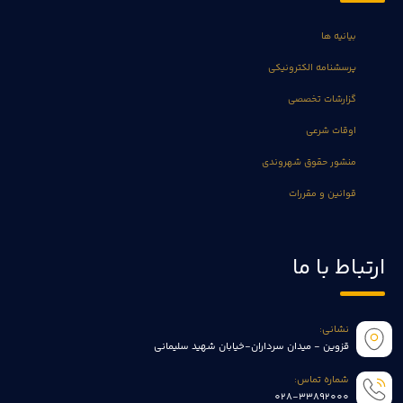
بیانیه ها
پرسشنامه الکترونیکی
گزارشات تخصصی
اوقات شرعی
منشور حقوق شهروندی
قوانین و مقررات
ارتباط با ما
نشانی:
قزوین - میدان سرداران-خیابان شهید سلیمانی
شماره تماس:
028-33892000