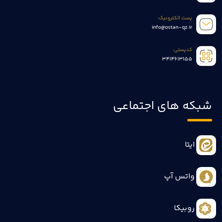
پست الکترونیک:
info@ostan-qz.ir
کدپستی:
3414613155
شبکه های اجتماعی
ایتا
واتس آپ
روبیکا