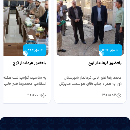
16 مهر 1404
16 مهر 1404
باحضور فرماندار آوج
باحضور فرماندار آوج
محمد رضا فتح خانی فرماندار شهرستان
به مناسبت گرامیداشت هفته ن
آوج به همراه جناب آقای هوشمند مدیرکل
انتظامی محمدرضا فتح خانی فرما
فرهنگ...
به...
300669
301082