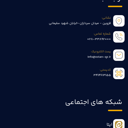
نشانی:
قزوین - میدان سرداران-خیابان شهید سلیمانی
شماره تماس:
028-33892000
پست الکترونیک:
info@ostan-qz.ir
کدپستی:
3414613155
شبکه های اجتماعی
ایتا