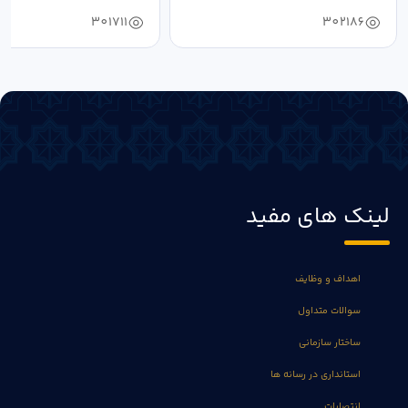
فرهنگ...
به...
301711
302186
لینک های مفید
اهداف و وظایف
سوالات متداول
ساختار سازمانی
استانداری در رسانه ها
انتصابات