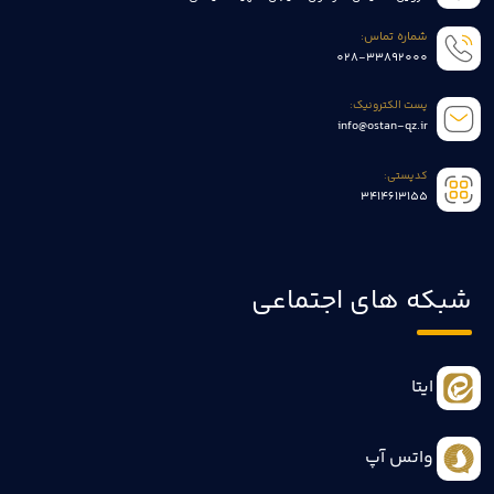
شماره تماس:
028-33892000
پست الکترونیک:
info@ostan-qz.ir
کدپستی:
3414613155
شبکه های اجتماعی
ایتا
واتس آپ