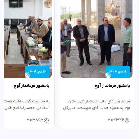
16 مهر 1404
16 مهر 1404
باحضور فرماندار آوج
باحضور فرماندار آوج
محمد رضا فتح خانی فرماندار شهرستان
به مناسبت گرامیداشت هفته ن
آوج به همراه جناب آقای هوشمند مدیرکل
انتظامی محمدرضا فتح خانی فرما
فرهنگ...
به...
303863
304342