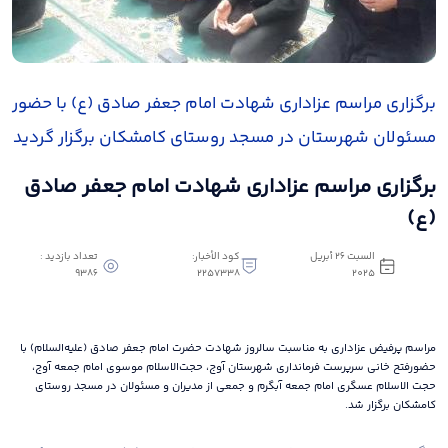
برگزاری مراسم عزاداری شهادت امام جعفر صادق (ع) با حضور
مسئولان شهرستان در مسجد روستای کامشکان برگزار گردید
برگزاری مراسم عزاداری شهادت امام جعفر صادق
(ع)
السبت ٢٦ أبريل
كود الأخبار:
تعداد بازدید :
9386
2257338
٢٠٢٥
مراسم پرفیض عزاداری به مناسبت سالروز شهادت حضرت امام جعفر صادق (علیه‌السلام) با
حضورفتح خانی سرپرست فرمانداری شهرستان آوج، حجت‌الاسلام موسوی امام جمعه آوج،
حجت الاسلام عسگری امام جمعه آبگرم و جمعی از مدیران و مسئولان در مسجد روستای
کامشکان برگزار شد.