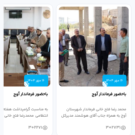
16 مهر 1404
16 مهر 1404
باحضور فرماندار آوج
باحضور فرماندار آوج
محمد رضا فتح خانی فرماندار شهرستان
به مناسبت گرامیداشت هفته ن
آوج به همراه جناب آقای هوشمند مدیرکل
انتظامی محمدرضا فتح خانی فرما
فرهنگ...
به...
302271
302731