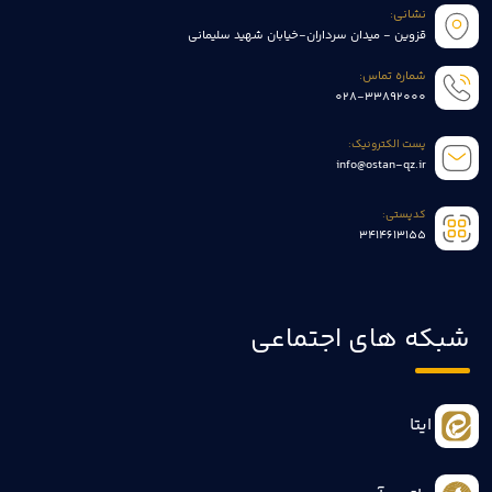
نشانی:
قزوین - میدان سرداران-خیابان شهید سلیمانی
شماره تماس:
028-33892000
پست الکترونیک:
info@ostan-qz.ir
کدپستی:
3414613155
شبکه های اجتماعی
ایتا