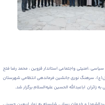
یاسی ،امنیتی واجتماعی استاندار قزوین ، محمد رضا فتح
فضل(ع)، سرهنگ نوری جانشین فرماندهی انتظامی شهرستان
زائران اباعبدالله الحسین علیه‌السلام برگزار شد.
سیدالشهدا و خدمات رسانی شایسته به زوار اربعین حسینی