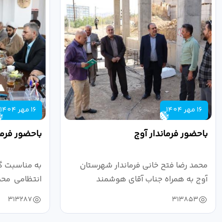
16 مهر 1404
16 مهر 1404
باحضور فرماندار آوج
باحضور فرما
محمد رضا فتح خانی فرماندار شهرستان
به مناسبت گ
آوج به همراه جناب آقای هوشمند
انتظامی محمد
مدیرکل فرهنگ...
به...
313287
313853