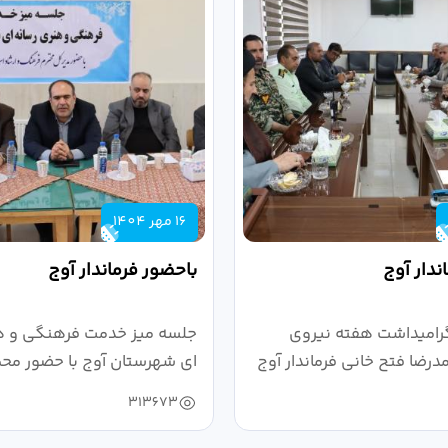
16 مهر 1404
ندار آوج
باحضور فرماندار آوج
رامیداشت هفته نیروی
جلسه میز خدمت فرهنگی و ه
رضا فتح خانی فرماندار آوج
ای شهرستان آوج با حضور محم
خانی...
313673