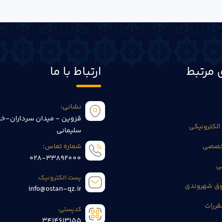
 مرتبط
ارتباط با ما
نشانی:
قزوین - میدان سرداران-خی
الکترونیکی
سلیمانی
تخصصی
شماره تماس:
028-33892000
ی
پست الکترونیک:
وق شهروندی
info@ostan-qz.ir
قررات
کدپستی:
3414613155