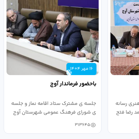
16 مهر 1404
باحضور فرماندار آوج
نری رسانه
جلسه ی مشترک ستاد اقامه نماز و جلسه
د رضا فتح
ی شورای فرهنگ عمومی شهرستان آوج
به ریاست...
313645