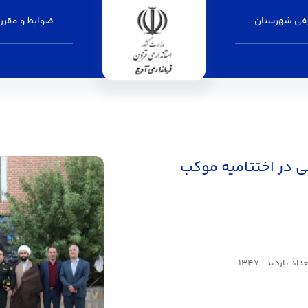
فی شهرستان
ضوابط و مقرر
ی در اختتامیه موکب
داد بازدید : 1347