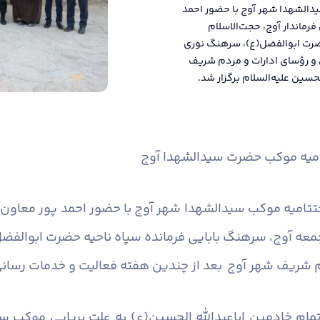
دالشهدا شهر آوج با حضور احمد
رماندار آوج، حجت‌الاسلام
ضرت ابوالفضل(ع)، سرهنگ نوری
و رؤسای ادارات و مردم شریف
حسین علیه‌السلام برگزار شد.
تامیه موکب حضرت سیدالشهدا آوج
تامیه موکب سیدالشهدا شهر آوج با حضور احمد پور معاون س
 جمعه آوج، سرهنگ بابایی فرمانده سپاه ناحیه حضرت ابوال
شریف شهر آوج بعد از چندین هفته فعالیت و خدمات رسانی به 
 تمام خادمین اباعبدالله الحسین(ع) به علت برپایی موکب 