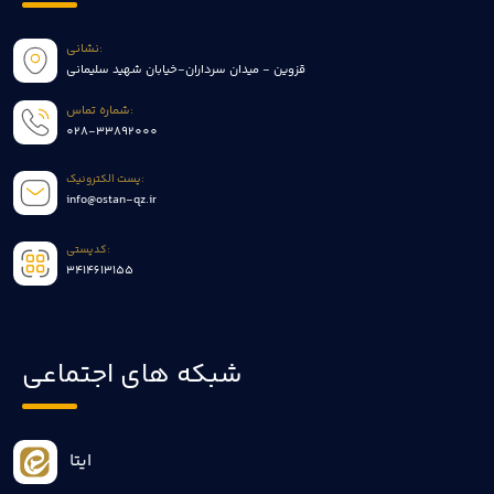
نشانی:
قزوین - میدان سرداران-خیابان شهید سلیمانی
شماره تماس:
028-33892000
پست الکترونیک:
info@ostan-qz.ir
کدپستی:
3414613155
شبکه های اجتماعی
ایتا