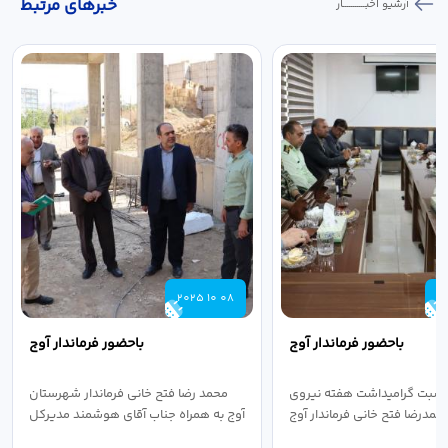
خبر‌های مرتبط
آرشیو اخبـــــــــــار
2025 10 08
2
باحضور فرماندار آوج
باحضور فرماندار آوج
اسبت گرامیداشت هفته نیروی
محمد رضا فتح خانی فرماندار شهرستان
حمدرضا فتح خانی فرماندار آوج
آوج به همراه جناب آقای هوشمند مدیرکل
به...
فرهنگ...