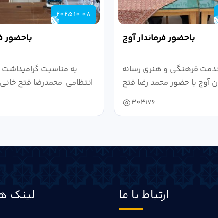
2025 10 08
باحضور فرماندار آوج
باحضور فر
دمت فرهنگی و هنری رسانه
به مناسبت گرامیداشت 
 آوج با حضور محمد رضا فتح
انتظامی محمدرضا فتح خانی ف
خانی...
303176
ارتباط با ما
لینک ها