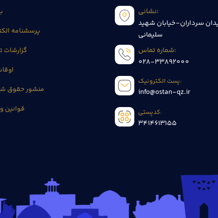
نشانی:
بی
دان سرداران-خیابان شهید
پرسشنامه الکت
سلیمانی
شماره تماس:
گزارشات 
028-33892000
اوقا
پست الکترونیک:
منشور حقوق شه
info@ostan-qz.ir
قوانین و 
کدپستی:
3414613155