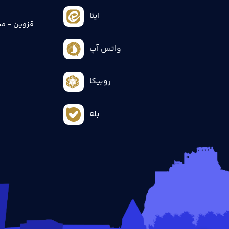
ایتا
قزوین - می
واتس آپ
روبیکا
بله