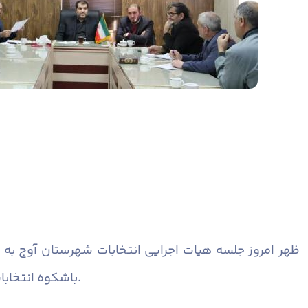
ظهر امروز جلسه هیات اجرایی انتخابات شهرستان آوج به ری
باشکوه انتخابات تصریح کرد:با تلاش های صورت گرفته روند اجرای انتخابات در این شهرستان متناظر با روز شمار انتخاباتی مطلوب است.