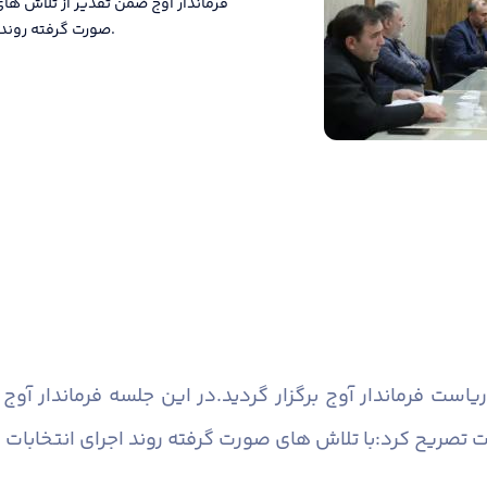
فرماندار آوج ضمن تقدیر از تلاش ها
صورت گرفته روند اجرای انتخابات در این شهرستان متناظر با روز شمار انتخاباتی مطلوب است.
است فرماندار آوج برگزار گردید.در این جلسه فرماندار آو