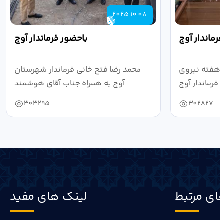
2025 10 08
ماندار آوج
باحضور فرماندار آوج
هفته نیروی
محمد رضا فتح خانی فرماندار شهرستان
رماندار آوج
آوج به همراه جناب آقای هوشمند
به...
مدیرکل فرهنگ...
303295
302827
ی مرتبط
لینک های مفید