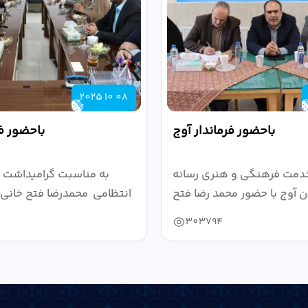
2025 10 08
باحضور فرماندار آوج
باحضور فر
دمت فرهنگی و هنری رسانه
به مناسبت گرامیداشت 
 آوج با حضور محمد رضا فتح
انتظامی محمدرضا فتح خانی ف
خانی...
303794