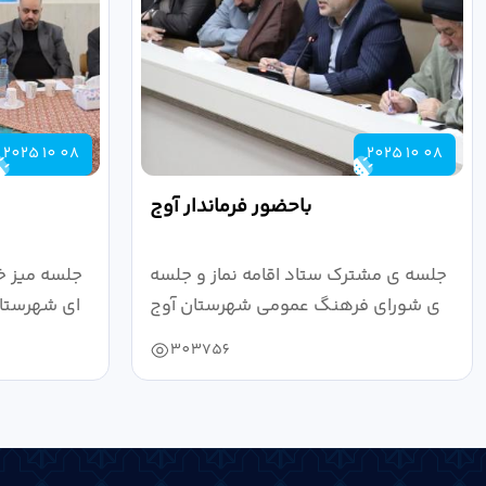
2025 10 08
2025 10 08
باحضور فرماندار آوج
جلسه ی مشترک ستاد اقامه نماز و جلسه
جلسه میز خ
ی شورای فرهنگ عمومی شهرستان آوج
ای شهرستان
به ریاست...
303756