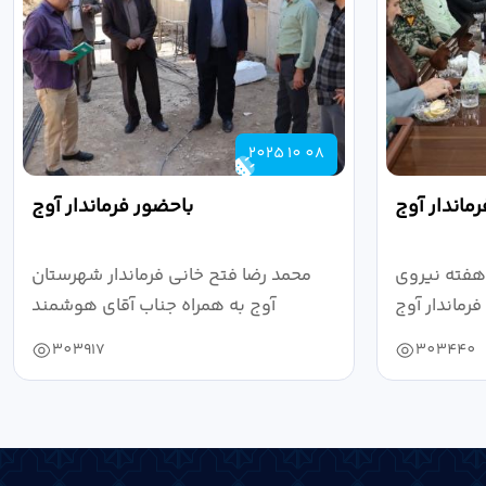
2025 10 08
ماندار آوج
باحضور فرماندار آوج
هفته نیروی
محمد رضا فتح خانی فرماندار شهرستان
رماندار آوج
آوج به همراه جناب آقای هوشمند
به...
مدیرکل فرهنگ...
303917
303440