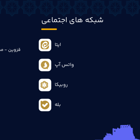
شبکه های اجتماعی
ایتا
قزوین - می
واتس آپ
روبیکا
بله