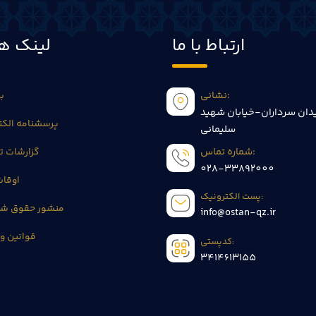
ارتباط با ما
لینک ها
نشانی:
بی
دان سرداران-خیابان شهید
پرسشنامه الکت
سلیمانی
شماره تماس:
گزارشات 
028-33892000
اوقا
پست الکترونیک:
منشور حقوق شه
info@ostan-qz.ir
قوانین و 
کدپستی:
3414613155