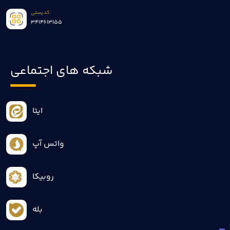
کدپستی:
3414613155
شبکه های اجتماعی
ایتا
واتس آپ
روبیکا
بله