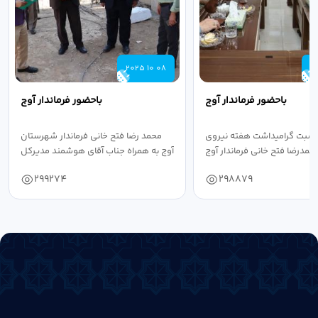
2025 10 08
2
باحضور فرماندار آوج
باحضور فرماندار آوج
اسبت گرامیداشت هفته نیروی
محمد رضا فتح خانی فرماندار شهرستان
حمدرضا فتح خانی فرماندار آوج
آوج به همراه جناب آقای هوشمند مدیرکل
به...
فرهنگ...
299274
298879