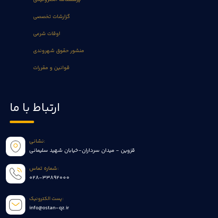
گزارشات تخصصی
اوقات شرعی
منشور حقوق شهروندی
قوانین و مقررات
ارتباط با ما
نشانی:
قزوین - میدان سرداران-خیابان شهید سلیمانی
شماره تماس:
028-33892000
پست الکترونیک:
info@ostan-qz.ir