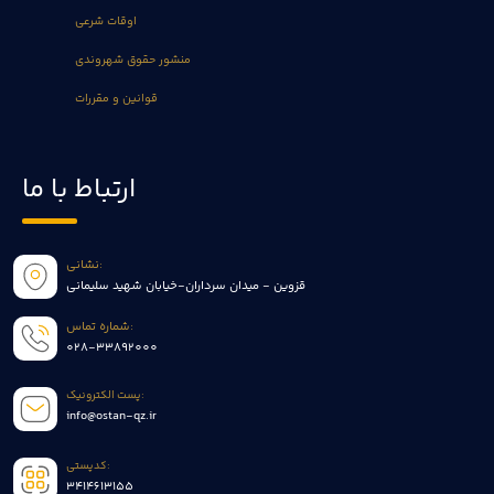
اوقات شرعی
منشور حقوق شهروندی
قوانین و مقررات
ارتباط با ما
نشانی:
قزوین - میدان سرداران-خیابان شهید سلیمانی
شماره تماس:
028-33892000
پست الکترونیک:
info@ostan-qz.ir
کدپستی:
3414613155