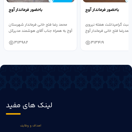
باحضور فرماندار آوج
باحضور فرماندار آوج
اسبت گرامیداشت هفته نیروی
محمد رضا فتح خانی فرماندار شهرستان
حمدرضا فتح خانی فرماندار آوج
آوج به همراه جناب آقای هوشمند مدیرکل
به...
فرهنگ...
313982
313419
لینک های مفید
اهداف و وظایف