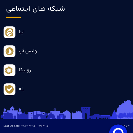
شبکه های اجتماعی
ایتا
واتس آپ
روبیکا
بله
Last Update: 08 10 2025 - 09:31:51
all :
1473