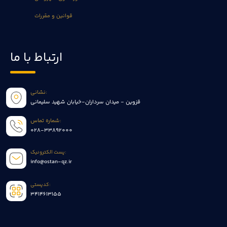
قوانین و مقررات
ارتباط با ما
نشانی:
قزوین - میدان سرداران-خیابان شهید سلیمانی
شماره تماس:
028-33892000
پست الکترونیک:
info@ostan-qz.ir
کدپستی:
3414613155