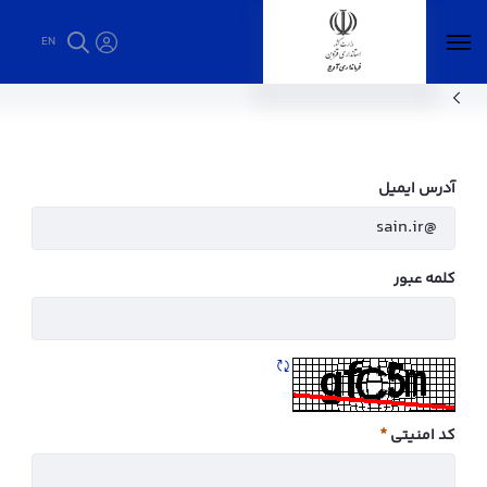
EN
استاندار قزوین - فرمانداری آوج
آدرس ایمیل
کلمه عبور
تازه سازی CAPTCHA
کد امنیتی
ضروری