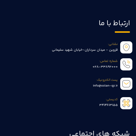
ارتباط با ما
نشانی:
قزوین - میدان سرداران-خیابان شهید سلیمانی
شماره تماس:
028-33892000
پست الکترونیک:
info@ostan-qz.ir
کدپستی:
3414613155
شبکه های اجتماعی