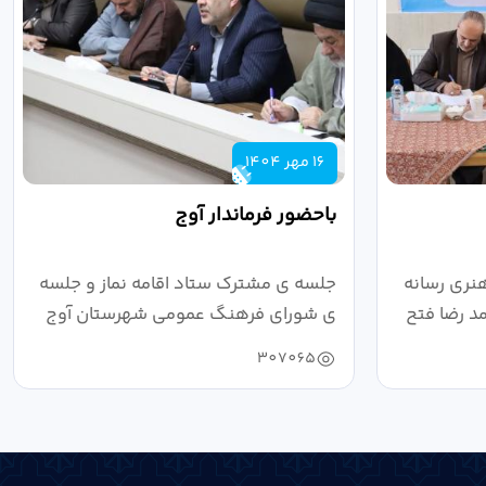
16 مهر 1404
باحضور فرماندار آوج
نری رسانه
جلسه ی مشترک ستاد اقامه نماز و جلسه
د رضا فتح
ی شورای فرهنگ عمومی شهرستان آوج
به ریاست...
307065