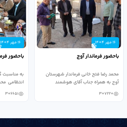
16 مهر 1404
16 مهر 1404
باحضور فرماندار آوج
باحضور فرما
محمد رضا فتح خانی فرماندار شهرستان
به مناسبت گ
آوج به همراه جناب آقای هوشمند
انتظامی محمد
مدیرکل فرهنگ...
به...
306651
307220