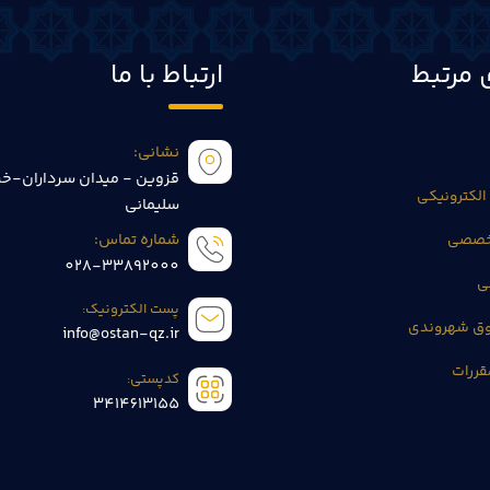
 مرتبط
ارتباط با ما
نشانی:
قزوین - میدان سرداران-خی
الکترونیکی
سلیمانی
تخصصی
شماره تماس:
028-33892000
ی
پست الکترونیک:
وق شهروندی
info@ostan-qz.ir
قررات
کدپستی:
3414613155