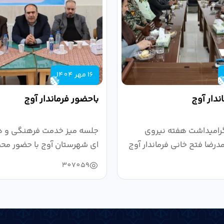
16 مهر 1404
ندار آوج
باحضور فرماندار آوج
رامیداشت هفته نیروی
جلسه میز خدمت فرهنگی و ه
رضا فتح خانی فرماندار آوج
ای شهرستان آوج با حضور محم
خانی...
307059