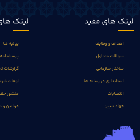
لینک های مفید
لینک های
اهداف و وظایف
بیانیه ها
سوالات متداول
پرسشنامه 
ساختار سازمانی
گزارشات 
استانداری در رسانه ها
اوقات شرع
انتصابات
منشور حق
جهاد تبیین
قوانین و م