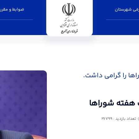
فی شهرستان
ضوابط و مقرر
اها - فرمانداری آوج
ها را گرامی داشت.
ت هفته شوراها
تعداد بازدید : 26799