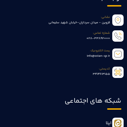
نشانی:
قزوین - میدان سرداران-خیابان شهید سلیمانی
شماره تماس:
028-33892000
پست الکترونیک:
info@ostan-qz.ir
کدپستی:
3414613155
شبکه های اجتماعی
ایتا