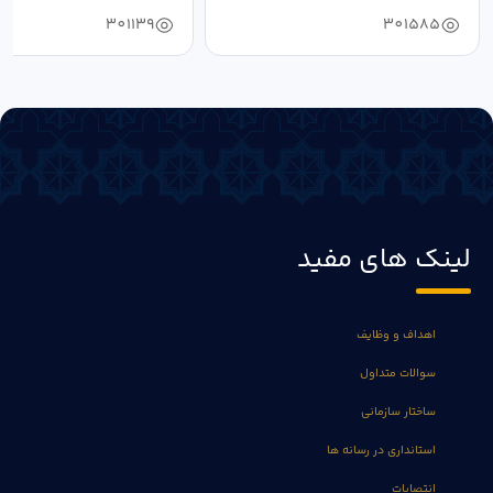
فرهنگ...
به...
301139
301585
لینک های مفید
اهداف و وظایف
سوالات متداول
ساختار سازمانی
استانداری در رسانه ها
انتصابات