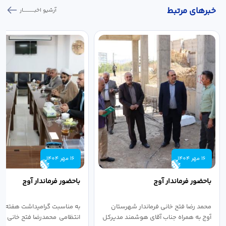
خبر‌های مرتبط
آرشیو اخبـــــــــــار
16 مهر 1404
16 مهر 1404
باحضور فرماندار آوج
باحضور فرماندار آوج
محمد رضا فتح خانی فرماندار شهرستان
به مناسبت گرامیداشت هفته ن
آوج به همراه جناب آقای هوشمند مدیرکل
انتظامی محمدرضا فتح خانی فرما