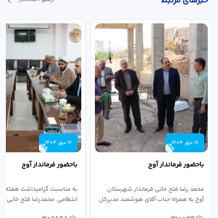
خبر‌های مرتبط
16 مهر 1404
16 مهر 1404
باحضور فرماندار آوج
باحضور فرماندار آوج
محمد رضا فتح خانی فرماندار شهرستان
به مناسبت گرامیداشت هفته ن
آوج به همراه جناب آقای هوشمند مدیرکل
انتظامی محمدرضا فتح خانی فرما
فرهنگ...
به...