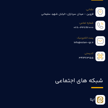
نشانی:
قزوین - میدان سرداران-خیابان شهید سلیمانی
شماره تماس:
028-33892000
پست الکترونیک:
info@ostan-qz.ir
کدپستی:
3414613155
شبکه های اجتماعی
ایتا