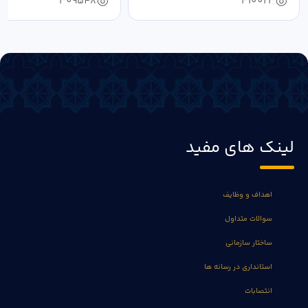
309548
310023
لینک های مفید
اهداف و وظایف
سوالات متداول
ساختار سازمانی
استانداری در رسانه ها
انتصابات