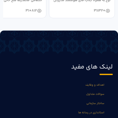
آوج به همراه جناب آقای هوشمند مدیرکل
انتظامی محمدرضا فتح خانی فرما
فرهنگ...
به...
310812
311320
لینک های مفید
اهداف و وظایف
سوالات متداول
ساختار سازمانی
استانداری در رسانه ها