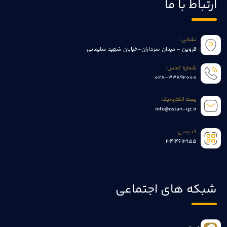
ارتباط با ما
نشانی:
قزوین - میدان سرداران-خیابان شهید سلیمانی
شماره تماس:
028-33892000
پست الکترونیک:
info@ostan-qz.ir
کدپستی:
3414613155
شبکه های اجتماعی