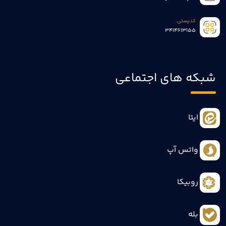
کدپستی:
3414613155
شبکه های اجتماعی
ایتا
واتس آپ
روبیکا
بله