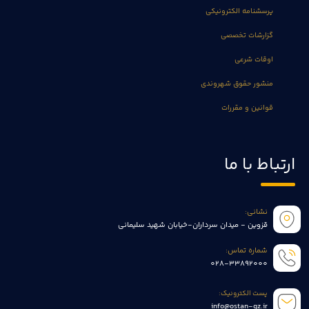
پرسشنامه الکترونیکی
گزارشات تخصصی
اوقات شرعی
منشور حقوق شهروندی
قوانین و مقررات
ارتباط با ما
نشانی:
قزوین - میدان سرداران-خیابان شهید سلیمانی
شماره تماس:
028-33892000
پست الکترونیک:
info@ostan-qz.ir