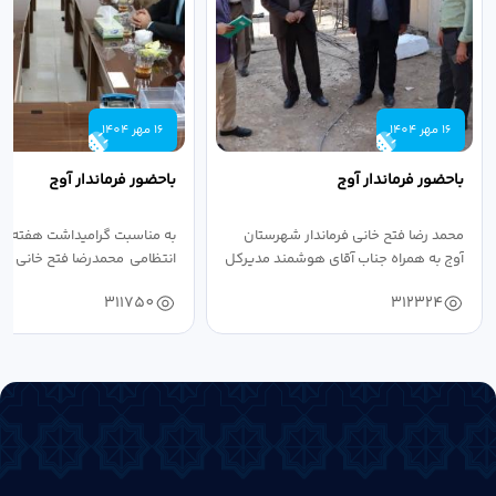
16 مهر 1404
16 مهر 1404
باحضور فرماندار آوج
باحضور فرماندار آوج
محمد رضا فتح خانی فرماندار شهرستان
به مناسبت گرامیداشت هفته ن
آوج به همراه جناب آقای هوشمند مدیرکل
انتظامی محمدرضا فتح خانی فرما
فرهنگ...
به...
311750
312324