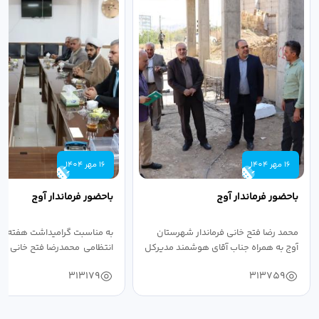
16 مهر 1404
16 مهر 1404
باحضور فرماندار آوج
باحضور فرماندار آوج
محمد رضا فتح خانی فرماندار شهرستان
به مناسبت گرامیداشت هفته ن
آوج به همراه جناب آقای هوشمند مدیرکل
انتظامی محمدرضا فتح خانی فرما
فرهنگ...
به...
313179
313759