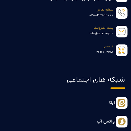
شماره تماس:
028-33892000
پست الکترونیک:
info@ostan-qz.ir
کدپستی:
3414613155
شبکه های اجتماعی
ایتا
واتس آپ