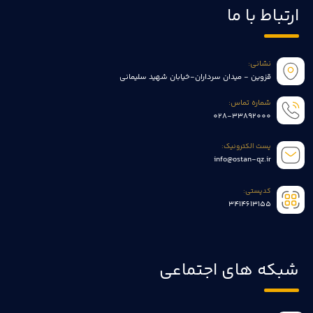
ارتباط با ما
نشانی:
قزوین - میدان سرداران-خیابان شهید سلیمانی
شماره تماس:
028-33892000
پست الکترونیک:
info@ostan-qz.ir
کدپستی:
3414613155
شبکه های اجتماعی