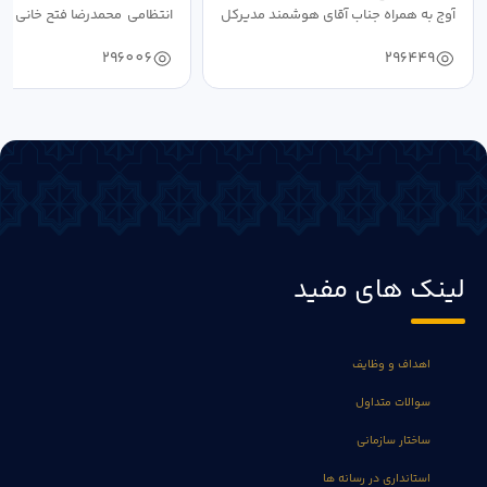
آوج به همراه جناب آقای هوشمند مدیرکل
انتظامی محمدرضا فتح خانی فرما
فرهنگ...
به...
296006
296449
لینک های مفید
اهداف و وظایف
سوالات متداول
ساختار سازمانی
استانداری در رسانه ها