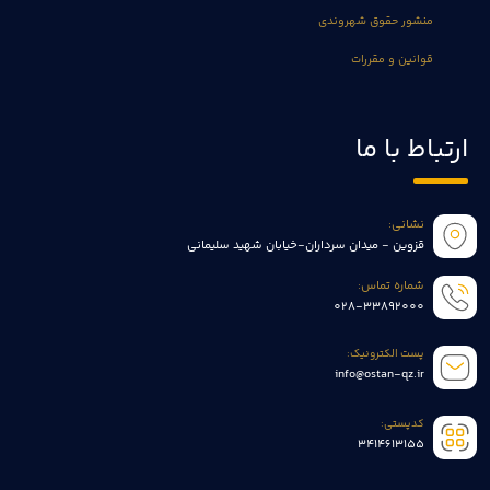
منشور حقوق شهروندی
قوانین و مقررات
ارتباط با ما
نشانی:
قزوین - میدان سرداران-خیابان شهید سلیمانی
شماره تماس:
028-33892000
پست الکترونیک:
info@ostan-qz.ir
کدپستی:
3414613155