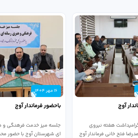
16 مهر 1404
ندار آوج
باحضور فرماندار آوج
رامیداشت هفته نیروی
جلسه میز خدمت فرهنگی و ه
رضا فتح خانی فرماندار آوج
ای شهرستان آوج با حضور محم