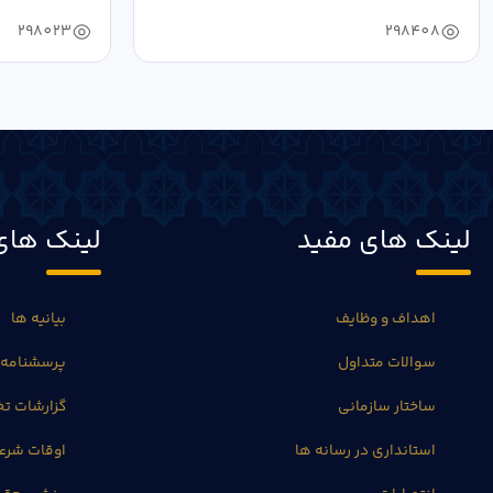
مدیرکل فرهنگ...
به...
298023
298408
لینک های مفید
لینک های
اهداف و وظایف
بیانیه ها
سوالات متداول
پرسشنامه 
ساختار سازمانی
گزارشات 
استانداری در رسانه ها
اوقات شرع