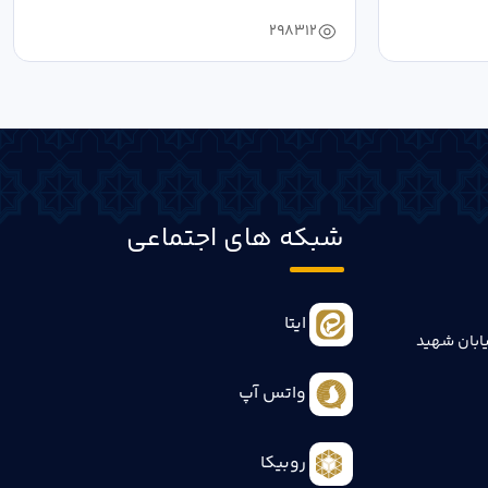
به ریاست...
298312
شبکه های اجتماعی
ایتا
ابان شهید
واتس آپ
روبیکا