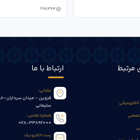
خانی...
298364
 مرتبط
ارتباط با ما
نشانی:
قزوین - میدان سرداران-خی
الکترونیکی
سلیمانی
تخصصی
شماره تماس:
028-33892000
ی
پست الکترونیک: