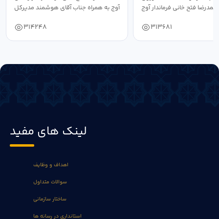
حمدرضا فتح خانی فرماندار آوج
آوج به همراه جناب آقای هوشمند مدیرکل
به...
فرهنگ...
314248
313681
لینک های مفید
اهداف و وظایف
سوالات متداول
ساختار سازمانی
استانداری در رسانه ها