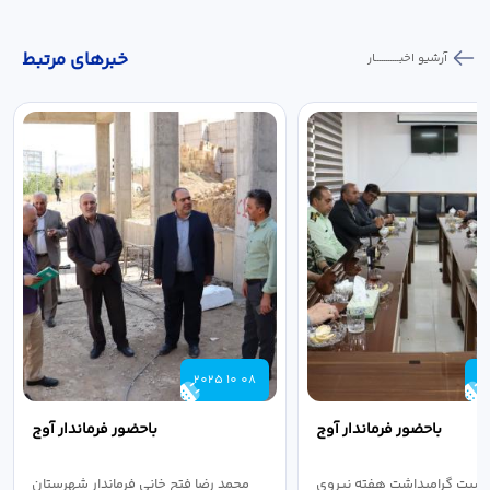
خبر‌های مرتبط
آرشیو اخبـــــــــــار
2025 10 08
2
باحضور فرماندار آوج
باحضور فرماندار آوج
اسبت گرامیداشت هفته نیروی
محمد رضا فتح خانی فرماندار شهرستان