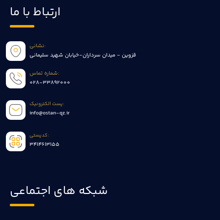
ارتباط با ما
نشانی:
قزوین - میدان سرداران-خیابان شهید سلیمانی
شماره تماس:
028-33892000
پست الکترونیک:
info@ostan-qz.ir
کدپستی:
3414613155
شبکه های اجتماعی