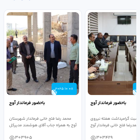
2025 10 08
2
باحضور فرماندار آوج
باحضور فرماندار آوج
اسبت گرامیداشت هفته نیروی
محمد رضا فتح خانی فرماندار شهرستان
حمدرضا فتح خانی فرماندار آوج
آوج به همراه جناب آقای هوشمند مدیرکل
به...
فرهنگ...
303905
303429