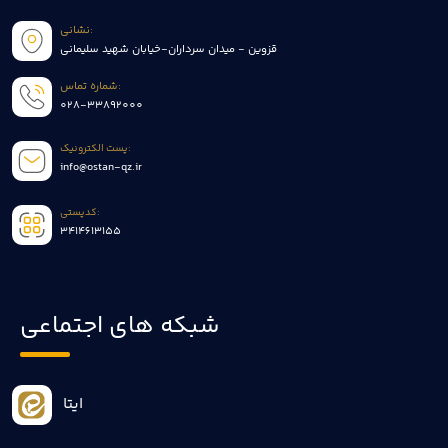
نشانی:
قزوین - میدان سرداران-خیابان شهید سلیمانی
شماره تماس:
028-33892000
پست الکترونیک:
info@ostan-qz.ir
کدپستی:
3414613155
شبکه های اجتماعی
ایتا