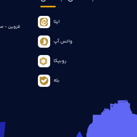
ایتا
قزوین - می
واتس آپ
روبیکا
بله