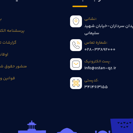
نشانی:
بی
دان سرداران-خیابان شهید
پرسشنامه الکت
سلیمانی
شماره تماس:
گزارشات 
028-33892000
اوقا
پست الکترونیک:
منشور حقوق شه
info@ostan-qz.ir
قوانین و 
کدپستی:
3414613155