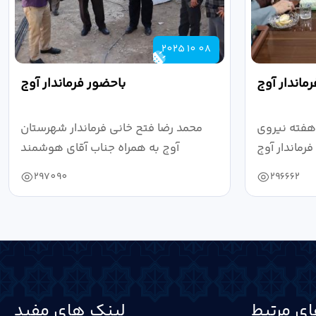
2025 10 08
ماندار آوج
باحضور فرماندار آوج
هفته نیروی
محمد رضا فتح خانی فرماندار شهرستان
رماندار آوج
آوج به همراه جناب آقای هوشمند
به...
مدیرکل فرهنگ...
297090
296662
ی مرتبط
لینک های مفید