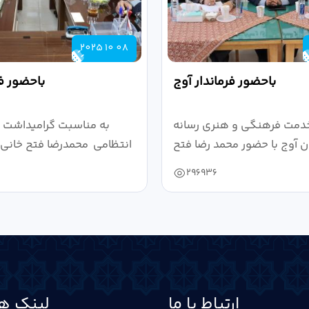
2025 10 08
باحضور فرماندار آوج
باحضور فر
دمت فرهنگی و هنری رسانه
به مناسبت گرامیداشت 
 آوج با حضور محمد رضا فتح
انتظامی محمدرضا فتح خانی ف
خانی...
296936
ارتباط با ما
لینک ها