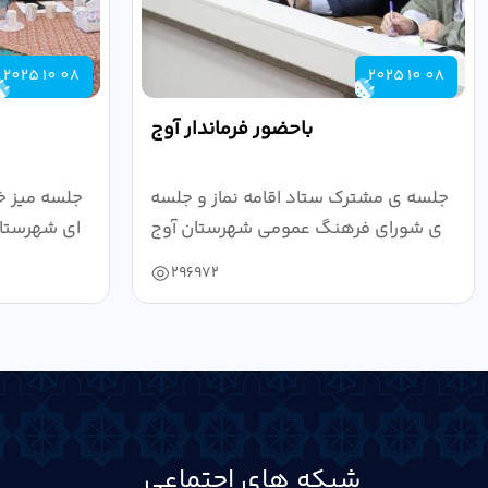
2025 10 08
2025 10 08
باحضور فرماندار آوج
جلسه ی مشترک ستاد اقامه نماز و جلسه
جلسه میز خ
ی شورای فرهنگ عمومی شهرستان آوج
ای شهرستان
به ریاست...
296972
شبکه های اجتماعی