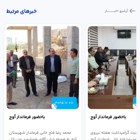
خبر‌های مرتبط
آرشیو اخبـــــــــــار
2025 10 08
2
باحضور فرماندار آوج
باحضور فرماندار آوج
اسبت گرامیداشت هفته نیروی
محمد رضا فتح خانی فرماندار شهرستان
حمدرضا فتح خانی فرماندار آوج
آوج به همراه جناب آقای هوشمند مدیرکل