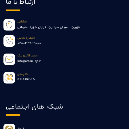
ارتباط با ما
نشانی:
قزوین - میدان سرداران-خیابان شهید سلیمانی
شماره تماس:
028-33892000
پست الکترونیک:
info@ostan-qz.ir
کدپستی:
3414613155
شبکه های اجتماعی