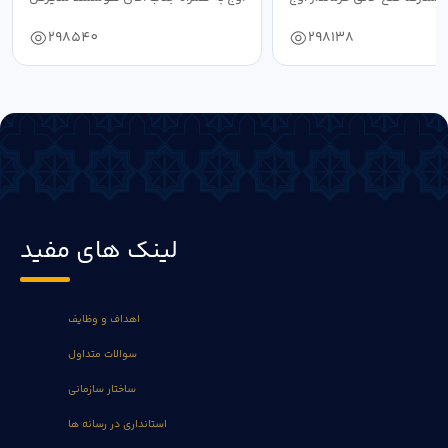
به...
فرهنگ...
298540
298138
لینک های مفید
اهداف و وظایف
سوالات متداول
ساختار سازمانی
استانداری در رسانه ها