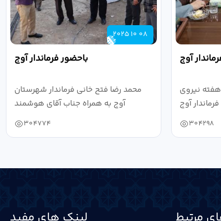
2025 10 08
ماندار آوج
باحضور فرماندار آوج
هفته نیروی
محمد رضا فتح خانی فرماندار شهرستان
رماندار آوج
آوج به همراه جناب آقای هوشمند
به...
مدیرکل فرهنگ...
304774
304298
ی مرتبط
لینک های مفید