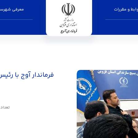
بط و مقررات
معرفی شهرست
فرماندار آوج با رئ
تعداد باز