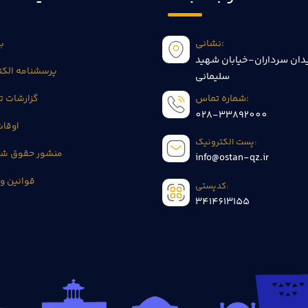
نشانی:
بی
دان سرداران-خیابان شهید
پرسشنامه الکت
سلیمانی
شماره تماس:
گزارشات 
028-33892000
اوقا
پست الکترونیک:
منشور حقوق شه
info@ostan-qz.ir
قوانین و 
کدپستی:
3414613155