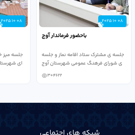
2025 10 08
2025 10 08
باحضور فرماندار آوج
جلسه ی مشترک ستاد اقامه نماز و جلسه
جلسه میز خ
ی شورای فرهنگ عمومی شهرستان آوج
ای شهرستان
به ریاست...
304622
شبکه های اجتماعی