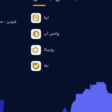
ایتا
قزوین - می
واتس آپ
روبیکا
بله