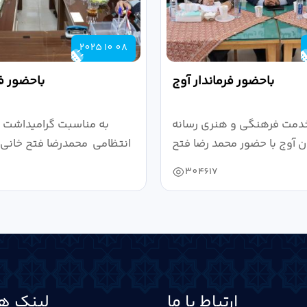
2025 10 08
باحضور فرماندار آوج
باحضور فر
دمت فرهنگی و هنری رسانه
به مناسبت گرامیداشت 
 آوج با حضور محمد رضا فتح
انتظامی محمدرضا فتح خانی ف
خانی...
304617
ارتباط با ما
لینک ها