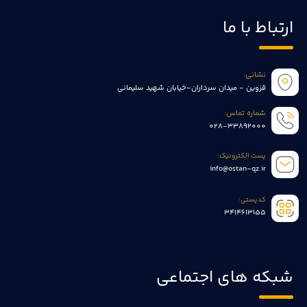
ارتباط با ما
نشانی:
قزوین - میدان سرداران-خیابان شهید سلیمانی
شماره تماس:
028-33892000
پست الکترونیک:
info@ostan-qz.ir
کدپستی:
3414613155
شبکه های اجتماعی