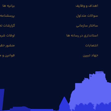
اهداف و وظایف
بیانیه ها
سوالات متداول
پرسشنامه 
ساختار سازمانی
گزارشات 
استانداری در رسانه ها
اوقات شرع
انتصابات
منشور حق
جهاد تبیین
قوانین و م