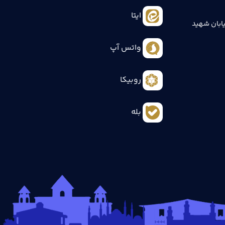
ایتا
ابان شهید
واتس آپ
روبیکا
بله