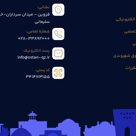
نشانی:
قزوین - میدان سرداران-خی
الکترونیکی
سلیمانی
تخصصی
شماره تماس:
028-33892000
ی
پست الکترونیک:
وق شهروندی
info@ostan-qz.ir
قررات
کدپستی:
3414613155