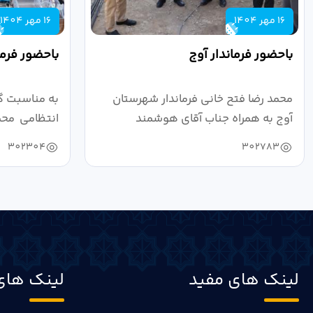
16 مهر 1404
16 مهر 1404
باحضور فرماندار آوج
باحضور فرما
محمد رضا فتح خانی فرماندار شهرستان
به مناسبت گ
آوج به همراه جناب آقای هوشمند
انتظامی محمد
مدیرکل فرهنگ...
به...
302304
302783
لینک های مفید
لینک های