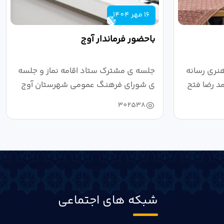
16 مهر 1404
باحضور فرماندار آوج
نری رسانه
جلسه ی مشترک ستاد اقامه نماز و جلسه
د رضا فتح
ی شورای فرهنگ عمومی شهرستان آوج
به ریاست...
302538
شبکه های اجتماعی