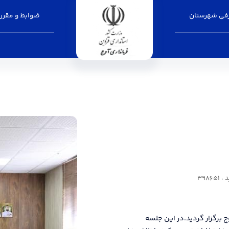
فی شهرستان
ضوابط و مقرر
3986
 برگزار گردید.در این جلسه