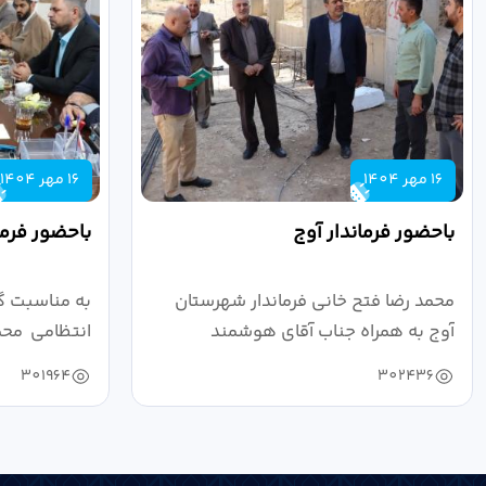
16 مهر 1404
16 مهر 1404
باحضور فرماندار آوج
باحضور فرما
محمد رضا فتح خانی فرماندار شهرستان
به مناسبت گ
آوج به همراه جناب آقای هوشمند
انتظامی محمد
مدیرکل فرهنگ...
به...
301964
302436