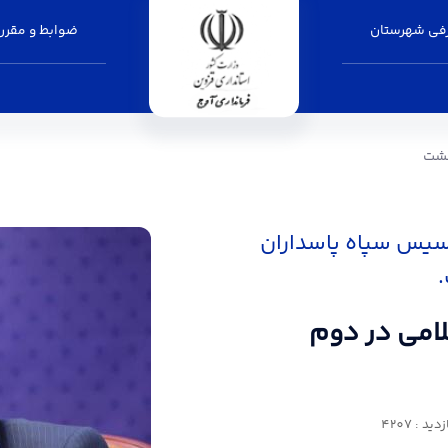
فی شهرستان
ضوابط و مقرر
وم اردیبهشت - فرمانداری آوج
هشت
اسیس سپاه پاسداران
لامی در دوم
د : 4207