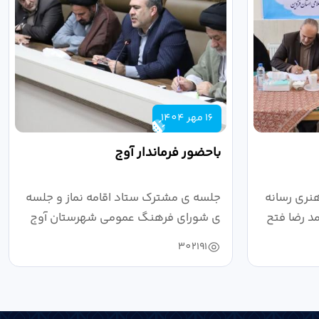
16 مهر 1404
باحضور فرماندار آوج
نری رسانه
جلسه ی مشترک ستاد اقامه نماز و جلسه
د رضا فتح
ی شورای فرهنگ عمومی شهرستان آوج
به ریاست...
302191