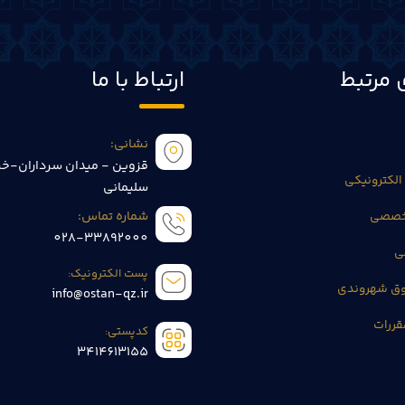
 مرتبط
ارتباط با ما
نشانی:
قزوین - میدان سرداران-خی
الکترونیکی
سلیمانی
تخصصی
شماره تماس:
028-33892000
ی
پست الکترونیک:
وق شهروندی
info@ostan-qz.ir
قررات
کدپستی:
3414613155