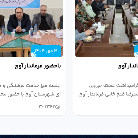
16 مهر 1404
ندار آوج
باحضور فرماندار آوج
رامیداشت هفته نیروی
جلسه میز خدمت فرهنگی و ه
رضا فتح خانی فرماندار آوج
ای شهرستان آوج با حضور محم
خانی...
302342