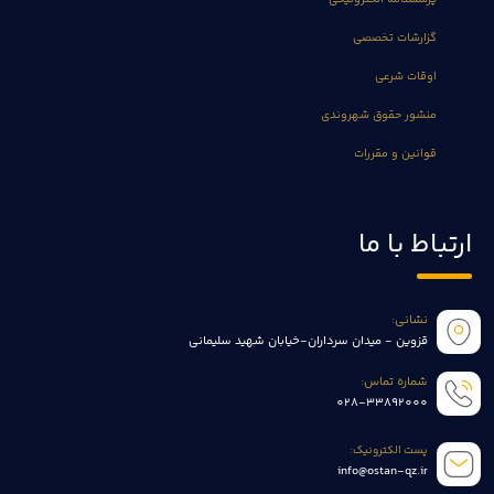
گزارشات تخصصی
اوقات شرعی
منشور حقوق شهروندی
قوانین و مقررات
ارتباط با ما
نشانی:
قزوین - میدان سرداران-خیابان شهید سلیمانی
شماره تماس:
028-33892000
پست الکترونیک:
info@ostan-qz.ir