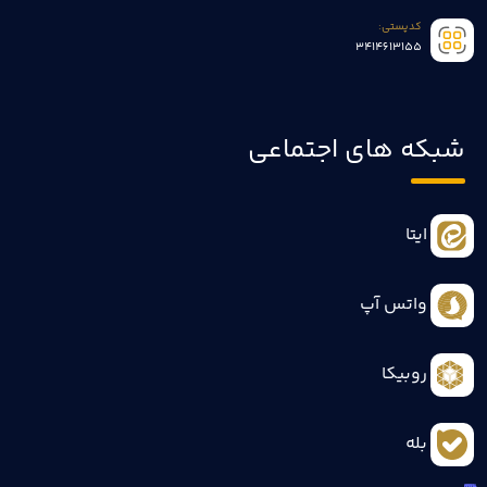
کدپستی:
3414613155
شبکه های اجتماعی
ایتا
واتس آپ
روبیکا
بله