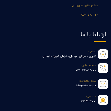
منشور حقوق شهروندی
قوانین و مقررات
ارتباط با ما
نشانی:
قزوین - میدان سرداران-خیابان شهید سلیمانی
شماره تماس:
028-33892000
پست الکترونیک:
info@ostan-qz.ir
کدپستی:
3414613155