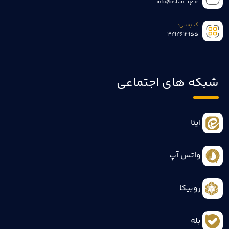
info@ostan-qz.ir
کدپستی:
3414613155
شبکه های اجتماعی
ایتا
واتس آپ
روبیکا
بله