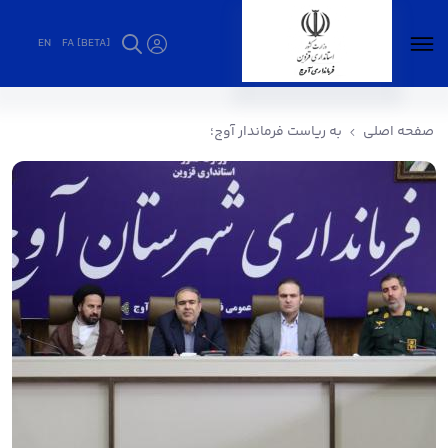
EN
FA [BETA]
به ریاست فرماندار آوج؛ - فرمانداری آوج
صفحه اصلی
به ریاست فرماندار آوج؛