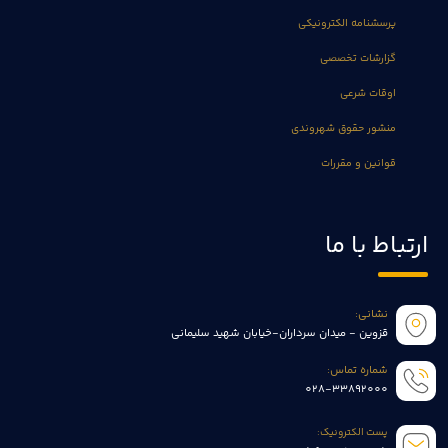
پرسشنامه الکترونیکی
گزارشات تخصصی
اوقات شرعی
منشور حقوق شهروندی
قوانین و مقررات
ارتباط با ما
نشانی:
قزوین - میدان سرداران-خیابان شهید سلیمانی
شماره تماس:
028-33892000
پست الکترونیک: