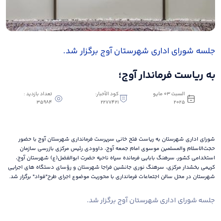
جلسه شورای اداری شهرستان آوج برگزار شد.
به ریاست فرماندار آوج؛
السبت ٠٣ مايو
كود الأخبار:
تعداد بازدید :
35984
2277421
٢٠٢٥
شورای اداری شهرستان به ریاست فتح خانی سرپرست فرمانداری شهرستان آوج با حضور
حجت‌الاسلام والمسلمین موسوی امام جمعه آوج، داوودی رئیس مرکزی بازرسی سازمان
استخدامی کشور، سرهنگ بابایی فرمانده سپاه ناحیه حضرت ابوالفضل(ع) شهرستان آوج،
کریمی بخشدار مرکزی، سرهنگ نوری جانشین فراجا شهرستان و رؤسای دستگاه های اجرایی
شهرستان در محل سالن اجتماعات فرمانداری با محوریت موضوع اجرای طرح"فواد" برگزار شد.
جلسه شورای اداری شهرستان آوج برگزار شد.