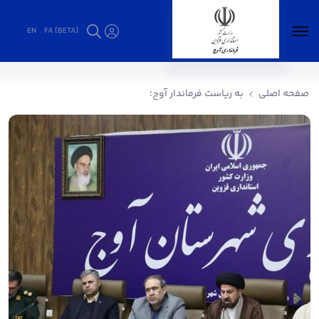
EN
FA [BETA]
به ریاست فرماندار آوج؛ - فرمانداری آوج
صفحه اصلی
به ریاست فرماندار آوج؛