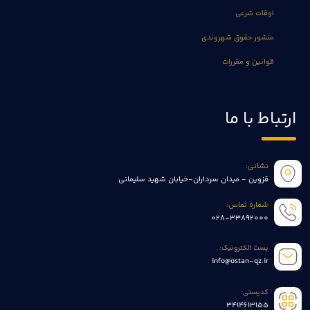
اوقات شرعی
منشور حقوق شهروندی
قوانین و مقررات
ارتباط با ما
نشانی:
قزوین - میدان سرداران-خیابان شهید سلیمانی
شماره تماس:
028-33892000
پست الکترونیک:
info@ostan-qz.ir
کدپستی:
3414613155