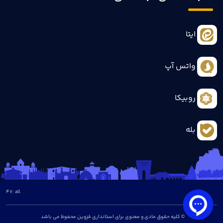
ایتا
واتس آپ
روبیکا
بله
47
all :
© کلیه حقوق مادی و معنوی برای استانداری قزوین محفوظ می باشد