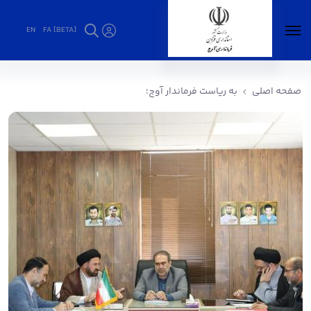
EN
FA [BETA]
به ریاست فرماندار آوج؛ - فرمانداری آوج
صفحه اصلی
به ریاست فرماندار آوج؛