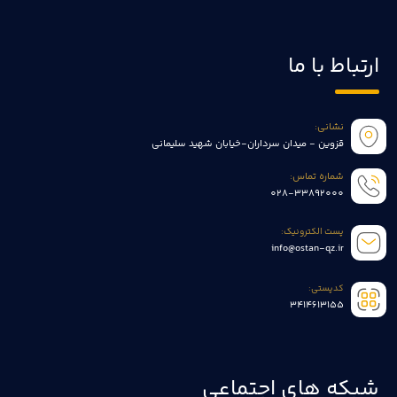
ارتباط با ما
نشانی:
قزوین - میدان سرداران-خیابان شهید سلیمانی
شماره تماس:
028-33892000
پست الکترونیک:
info@ostan-qz.ir
کدپستی:
3414613155
شبکه های اجتماعی