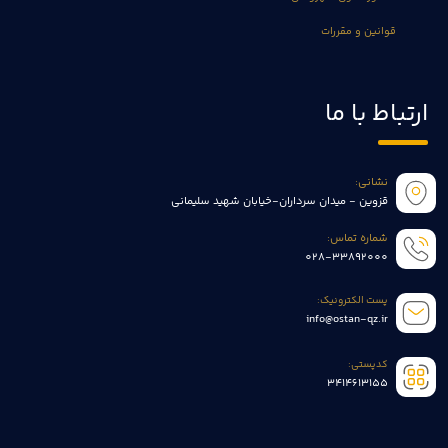
قوانین و مقررات
ارتباط با ما
نشانی:
قزوین - میدان سرداران-خیابان شهید سلیمانی
شماره تماس:
028-33892000
پست الکترونیک:
info@ostan-qz.ir
کدپستی:
3414613155