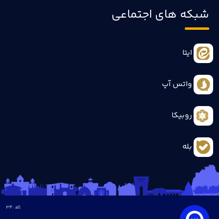
شبکه های اجتماعی
ایتا
واتس آپ
روبیکا
بله
34
all :