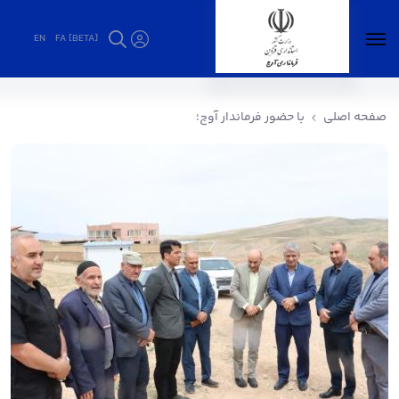
EN
FA [BETA]
با حضور فرماندار آوج؛ - فرمانداری آوج
صفحه اصلی
با حضور فرماندار آوج؛