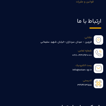
قوانین و مقررات
ارتباط با ما
نشانی:
قزوین - میدان سرداران-خیابان شهید سلیمانی
شماره تماس:
028-33892000
پست الکترونیک:
info@ostan-qz.ir
کدپستی:
3414613155