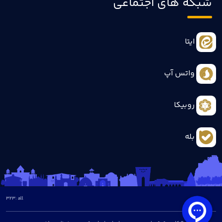
شبکه های اجتماعی
ایتا
واتس آپ
روبیکا
بله
323
all :