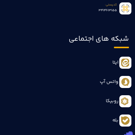
کدپستی:
3414613155
شبکه های اجتماعی
ایتا
واتس آپ
روبیکا
بله