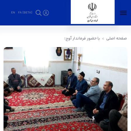
EN
FA [BETA]
با حضور فرماندار آوج؛ - فرمانداری آوج
صفحه اصلی
با حضور فرماندار آوج؛