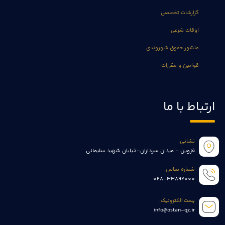
گزارشات تخصصی
اوقات شرعی
منشور حقوق شهروندی
قوانین و مقررات
ارتباط با ما
نشانی:
قزوین - میدان سرداران-خیابان شهید سلیمانی
شماره تماس:
028-33892000
پست الکترونیک:
info@ostan-qz.ir