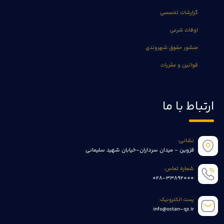
گزارشات تخصصی
اوقات شرعی
منشور حقوق شهروندی
قوانین و مقررات
ارتباط با ما
نشانی:
قزوین - میدان سرداران-خیابان شهید سلیمانی
شماره تماس:
028-33892000
پست الکترونیک:
info@ostan-qz.ir