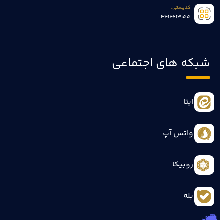
کدپستی:
3414613155
شبکه های اجتماعی
ایتا
واتس آپ
روبیکا
بله