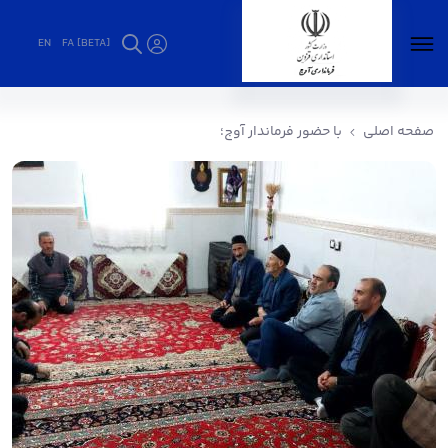
EN
FA [BETA]
با حضور فرماندار آوج؛ - فرمانداری آوج
صفحه اصلی
با حضور فرماندار آوج؛